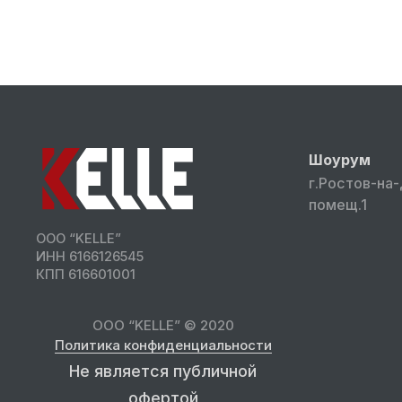
Шоурум
г.Ростов-на-
помещ.1
ООО “KELLE”
ИНН 6166126545
КПП 616601001
ООО “KELLE” © 2020
Политика конфиденциальности
Не является публичной
офертой