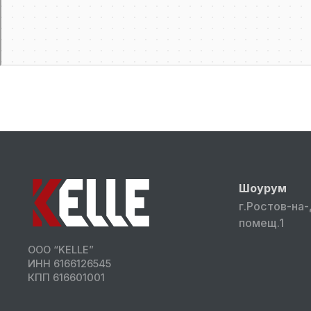
Шоурум
г.Ростов-на-
помещ.1
ООО “KELLE”
ИНН 6166126545
КПП 616601001