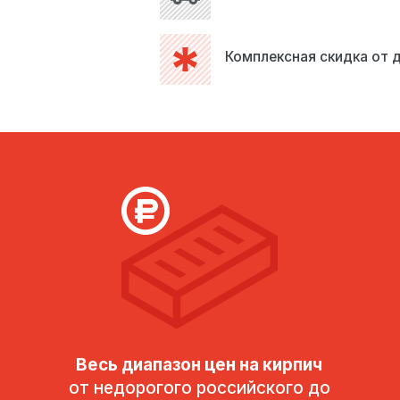
Комплексная скидка от д
Я согласен на
Я согласен на
Я согласен на
обработку моих персональных данных
обработку моих персональных данных
обработку моих персональных данных
Я согласен на
обработку моих персональных данных
Весь диапазон цен на кирпич
от недорогого российского до