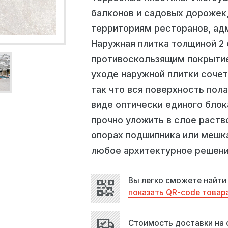
знать стоимость
балконов и садовых дорожек
аказать звонок
аказать
олучить консультацию
оставки
территориям ресторанов, ад
Наружная плитка толщиной 2
 перезвоним вам в ближайшее время!
 перезвоним вам в ближайшее время!
 перезвоним вам в ближайшее время!
 перезвоним вам в ближайшее время!
противоскользящим покрытием
уходе наружной плитки соче
так что вся поверхность пол
QR-код
виде оптически единого блок
прочно уложить в слое раство
опорах подшипника или мешка
любое архитектурное решени
РАСПЕЧАТАТЬ
Вы легко сможете найти
показать QR-code товар
оурум
Посмотреть
Стоимость доставки на 