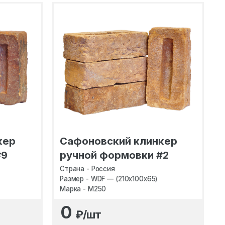
кер
Сафоновский клинкер
#9
ручной формовки #2
Страна - Россия
Размер - WDF — (210х100х65)
Марка - M250
0
₽/шт