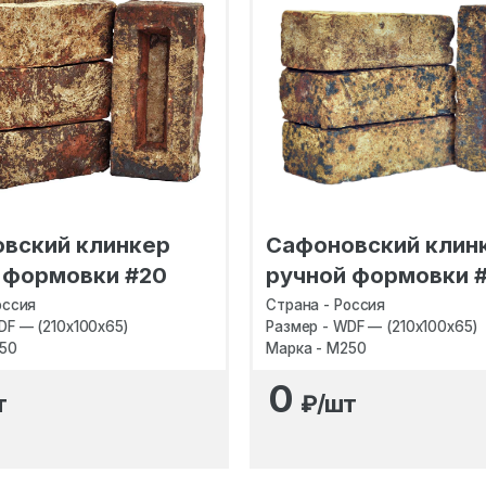
вский клинкер
Сафоновский клин
 формовки #20
ручной формовки #
оссия
Страна - Россия
DF — (210х100х65)
Размер - WDF — (210х100х65)
250
Марка - M250
0
т
₽/шт