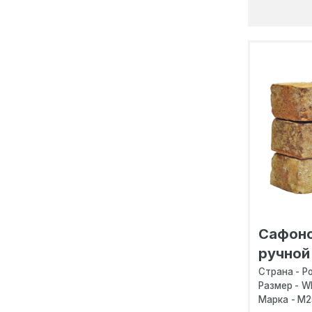
Посмотреть ш
Сафоно
ручной
Страна - Р
Размер - W
Марка - M