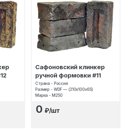
кер
Сафоновский клинкер
12
ручной формовки #11
Страна - Россия
Размер - WDF — (210х100х65)
Марка - M250
0
₽/шт