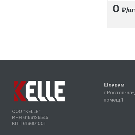
0
₽/ш
Шоурум
г.Ростов-на-
помещ.1
ООО “KELLE”
ИНН 6166126545
КПП 616601001