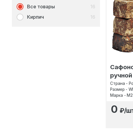
Все товары
16
Кирпич
16
Сафоно
ручной
Страна - Р
Размер - W
Марка - M
0
₽/ш